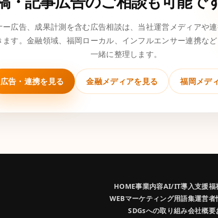
稿・記事広告のご相談も可能で
ナー広告、成果計測を含む広告相談は、当社運営メディアや連
きます。金融領域、福岡ローカル、インフルエンサー連携など
一緒に整理します。
広告・連携を見る
金融メディアを見る
福岡メデ
HOME
事業内容
AI/IT導入支援
福
WEBマーケティング用語集
運営者
SDGsへの取り組み
会社概要